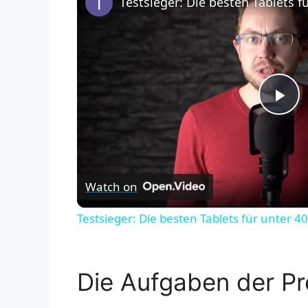
Testsieger: Die besten Tablets f
P
l
Watch on
a
Testsieger: Die besten Tablets für unter 4
y
V
Die Aufgaben der Pre