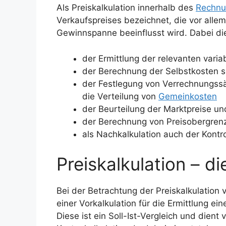
i
Als Preiskalkulation innerhalb des
Rechn
Verkaufspreises bezeichnet, die vor alle
Gewinnspanne beeinflusst wird. Dabei die
d
der Ermittlung der relevanten varia
e
der Berechnung der Selbstkosten 
der Festlegung von Verrechnungssät
o
die Verteilung von
Gemeinkosten
der Beurteilung der Marktpreise un
der Berechnung von Preisobergren
als Nachkalkulation auch der Kontro
Preiskalkulation – d
Bei der Betrachtung der Preiskalkulation
einer Vorkalkulation für die Ermittlung ei
Diese ist ein Soll-Ist-Vergleich und dient