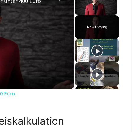
ür unter 400 Euro
Unmute
Now Playing
00 Euro
iskalkulation