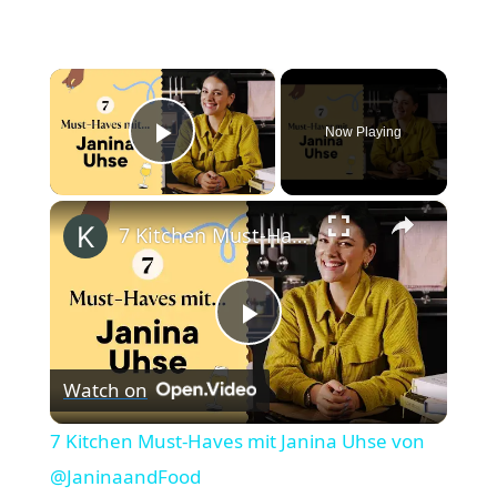
×
Now Playing
Play Video
×
7 Kitchen Must-Haves mit Janina Uhse von @JaninaandFood
P
Watch on
l
7 Kitchen Must-Haves mit Janina Uhse von
a
@JaninaandFood