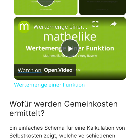
Play Video
×
Wertemenge einer Funktion
P
Watch on
l
Wertemenge einer Funktion
a
Wofür werden Gemeinkosten
y
ermittelt?
Ein einfaches Schema für eine Kalkulation von
V
Selbstkosten zeigt, welche verschiedenen