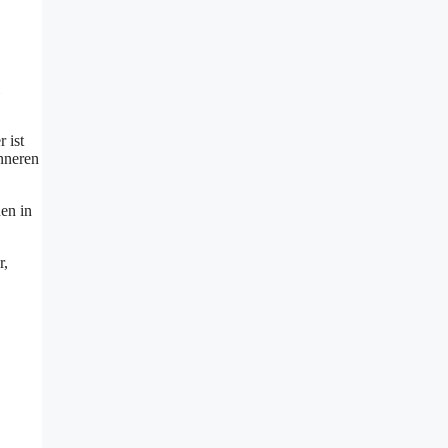
 ist
inneren
nen in
r,