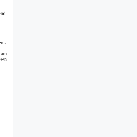
end
nt-
n am
down