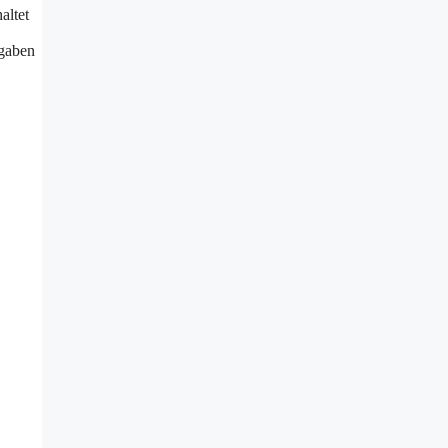
altet
fgaben