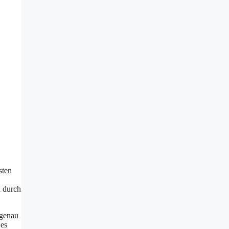
sten
n durch
 genau
 es