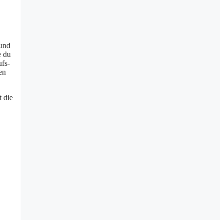
 und
e du
ufs-
en
t die