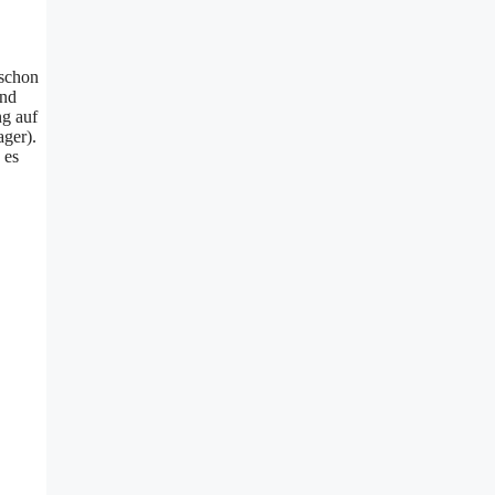
 schon
und
ng auf
ager).
 es