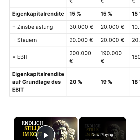
€
€
€
Eigenkapitalrendite
15 %
15 %
15
+ Zinsbelastung
30.000 €
20.000 €
10
+ Steuern
20.000 €
20.000 €
20
200.000
190.000
= EBIT
18
€
€
Eigenkapitalrendite
auf Grundlage des
20 %
19 %
18
EBIT
×
Now Playing