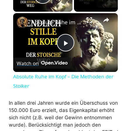
Play Video
×
Absolute Ruhe im Kopf – Die Methoden der Stoiker
P
Watch on
l
Absolute Ruhe im Kopf – Die Methoden der
a
Stoiker
y
In allen drei Jahren wurde ein Überschuss von
150.000 Euro erzielt, das Eigenkapital erhöht
sich nicht (z.B. weil der Gewinn entnommen
V
wurde). Berücksichtigt man jedoch den