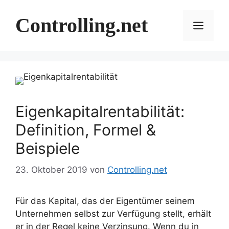
Zum
Inhalt
Controlling.net
Menü
springen
Eigenkapitalrentabilität:
Definition, Formel &
Beispiele
23. Oktober 2019
von
Controlling.net
Für das Kapital, das der Eigentümer seinem
Unternehmen selbst zur Verfügung stellt, erhält
er in der Regel keine Verzinsung. Wenn du in