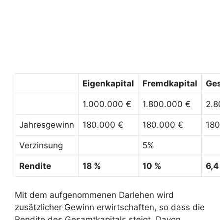
Eigenkapital
Fremdkapital
Ges
1.000.000 €
1.800.000 €
2.8
Jahresgewinn
180.000 €
180.000 €
180
Verzinsung
5%
Rendite
18 %
10 %
6,4
Mit dem aufgenommenen Darlehen wird
zusätzlicher Gewinn erwirtschaften, so dass die
Rendite des Gesamtkapitals steigt. Davon